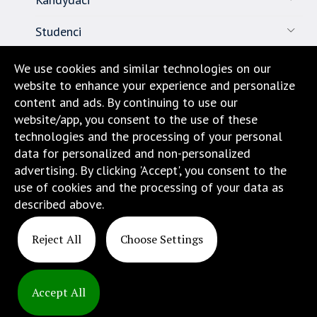
Studenci
Pracownicy
We use cookies and similar technologies on our
website to enhance your experience and personalize
Nauka
content and ads. By continuing to use our
website/app, you consent to the use of these
Biuro karier
technologies and the processing of your personal
data for personalized and non-personalized
Kontakt
advertising. By clicking 'Accept', you consent to the
use of cookies and the processing of your data as
Dojazd i lokalizacja
described above.
Reject All
Choose Settings
Accept All
Copyright