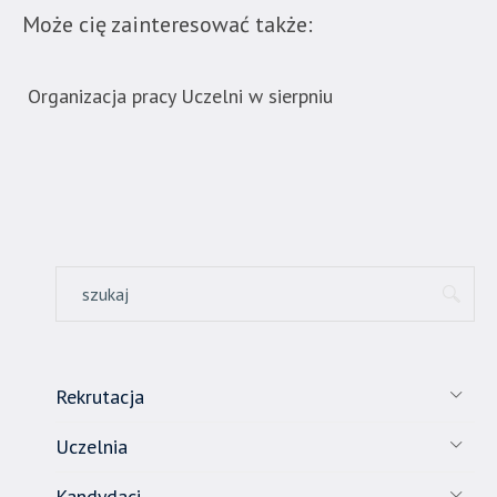
pod
Może cię zainteresować także:
tą
wiadomością.
Strona
Organizacja pracy Uczelni w sierpniu
Now
nie
ban
została
wyposażona
w
dedykowane
skróty
klawiaturowe,
zatem
nawigacja
obsługiwana
jest
Rekrutacja
w
standardowy
Uczelnia
sposób.
Kandydaci