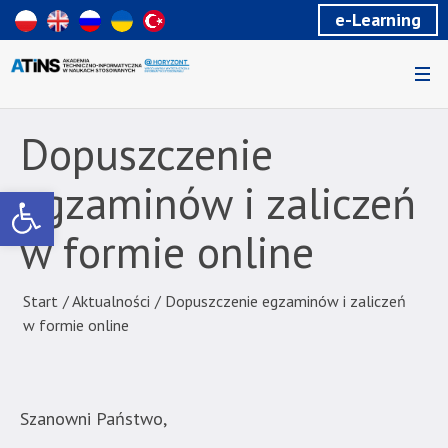
Wiadomość
e-Learning
dla
uzytkowników
czytników
ekranowych
Znajdujesz
się
Dopuszczenie
na
podstronie
egzaminów i zaliczeń
Otwórz pasek narzędzi
"Dopuszczenie
egzaminów
w formie online
i
zaliczeń
w
Start
/
Aktualności
/
Dopuszczenie egzaminów i zaliczeń
formie
w formie online
online
|
Akademia
Techniczno-
Szanowni Państwo,
Informatyczna