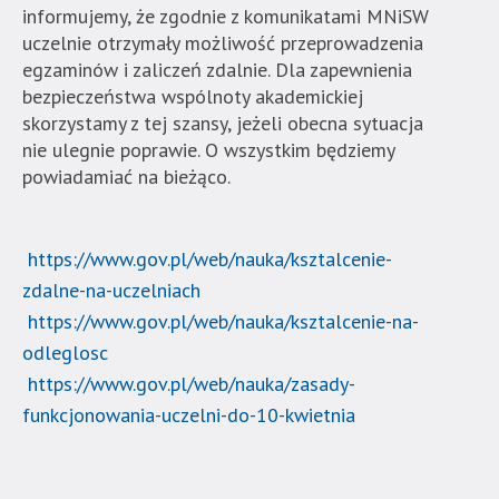
informujemy, że zgodnie z komunikatami MNiSW
w
uczelnie otrzymały możliwość przeprowadzenia
Naukach
egzaminów i zaliczeń zdalnie. Dla zapewnienia
Stosowanych".
bezpieczeństwa wspólnoty akademickiej
Strona
skorzystamy z tej szansy, jeżeli obecna sytuacja
jest
nie ulegnie poprawie. O wszystkim będziemy
wyposażona
powiadamiać na bieżąco.
w
menu
skiplinks
https://www.gov.pl/web/nauka/ksztalcenie-
pozwalające
szybko
zdalne-na-uczelniach
przechodzić
https://www.gov.pl/web/nauka/ksztalcenie-na-
do
odleglosc
treści,
https://www.gov.pl/web/nauka/zasady-
które
funkcjonowania-uczelni-do-10-kwietnia
znajduje
się
bezpośrednio