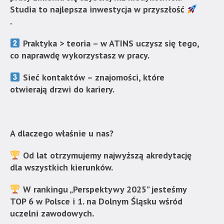
Akademia
Studia to najlepsza inwestycja w przyszłość
Techniczno-
.
Informatyczna
Praktyka > teoria – w ATINS uczysz się tego,
w
co naprawdę wykorzystasz w pracy.
Naukach
Stosowanych".
Sieć kontaktów – znajomości, które
Strona
otwierają drzwi do kariery.
jest
wyposażona
w
menu
A dlaczego właśnie u nas?
skiplinks
pozwalające
Od lat otrzymujemy najwyższą akredytację
szybko
dla wszystkich kierunków.
przechodzić
do
W rankingu „Perspektywy 2025” jesteśmy
treści,
TOP 6 w Polsce i 1. na Dolnym Śląsku wśród
które
uczelni zawodowych.