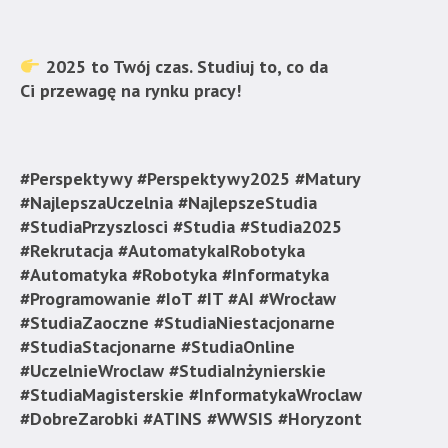
znajduje
się
bezpośrednio
2025 to Twój czas. Studiuj to, co da
pod
Ci przewagę na rynku pracy!
tą
wiadomością.
Strona
nie
#Perspektywy #Perspektywy2025 #Matury
została
#NajlepszaUczelnia #NajlepszeStudia
wyposażona
#StudiaPrzyszlosci #Studia #Studia2025
w
#Rekrutacja #AutomatykaIRobotyka
dedykowane
#Automatyka #Robotyka #Informatyka
skróty
#Programowanie #IoT #IT #AI #Wrocław
klawiaturowe,
#StudiaZaoczne #StudiaNiestacjonarne
zatem
#StudiaStacjonarne #StudiaOnline
nawigacja
#UczelnieWroclaw #StudiaInżynierskie
obsługiwana
#StudiaMagisterskie #InformatykaWroclaw
jest
#DobreZarobki #ATINS #WWSIS #Horyzont
w