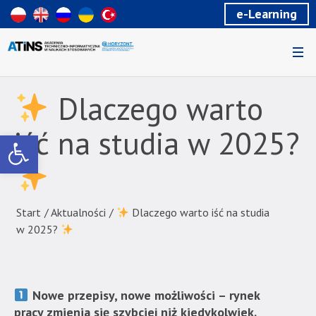
Wiadomość
e-Learning
dla
uzytkowników
czytników
ekranowych
Znajdujesz
się
Dlaczego warto
na
podstronie
iść na studia w 2025?
Otwórz pasek narzędzi
"
Dlaczego
warto
iść
Start
/
Aktualności
/
Dlaczego warto iść na studia
na
w 2025?
studia
w
2025?
Nowe przepisy, nowe możliwości – rynek
|
pracy zmienia się szybciej niż kiedykolwiek.