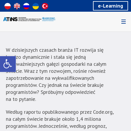
Wiadomość
e-Learning
dla
uzytkowników
czytników
ekranowych
Znajdujesz
się
na
W dzisiejszych czasach branża IT rozwija się
podstronie
Otwórz pasek narzędzi
bardzo dynamicznie i stała się jedną
"Czy
z najważniejszych gałęzi gospodarki na całym
na
świecie. Wraz z tym rozwojem, rośnie również
świecie
zapotrzebowanie na wykwalifikowanych
brakuje
programistów. Czy jednak na świecie brakuje
programistów?
programistów? Spróbujmy odpowiedzieć
|
na to pytanie.
Akademia
Techniczno-
Według raportu opublikowanego przez Code.org,
Informatyczna
na całym świecie brakuje około 1,4 miliona
w
programistów. Jednocześnie, według prognoz,
Naukach