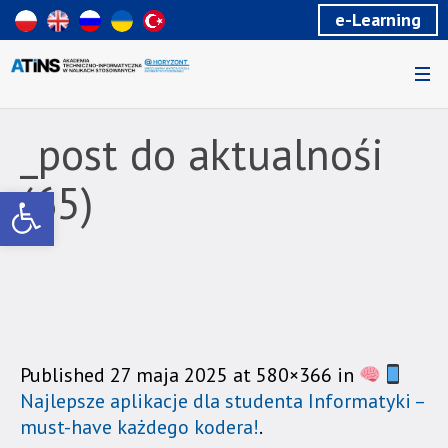
Wiadomość
e-Learning
dla
uzytkowników
czytników
ekranowych
Znajdujesz
się
_post do aktualnośi
na
podstronie
(65)
Otwórz pasek narzędzi
"_post
do
aktualnośi
(65)
|
Akademia
Techniczno-
Informatyczna
Published
27 maja 2025
at 580×366 in
w
Najlepsze aplikacje dla studenta Informatyki –
Naukach
must-have każdego kodera!
.
Stosowanych".