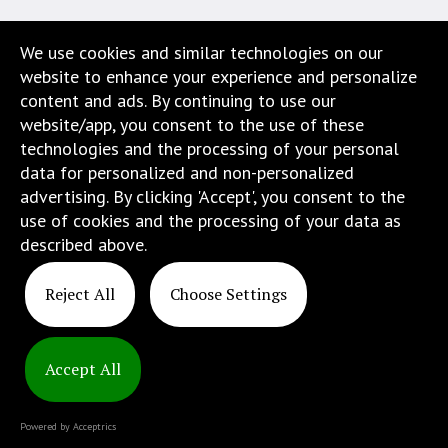
Strona
jest
We use cookies and similar technologies on our
wyposażona
website to enhance your experience and personalize
w
content and ads. By continuing to use our
menu
website/app, you consent to the use of these
skiplinks
technologies and the processing of your personal
pozwalające
data for personalized and non-personalized
szybko
advertising. By clicking 'Accept', you consent to the
przechodzić
use of cookies and the processing of your data as
do
described above.
treści,
które
Reject All
Choose Settings
znajduje
się
bezpośrednio
Accept All
pod
Copyright
tą
© 2025
wiadomością.
Powered by Acceptrics
ATINS