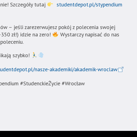
ie! Szczegóły tutaj
studentdepot.pl/stypendium
ów – jeśli zarezerwujesz pokój z polecenia swojej
-350 zł!) idzie na zero!
Wystarczy napisać do nas
poleceniu.
nikają szybko!
tudentdepot.pl/nasze-akademiki/akademik-wroclaw
pendium #StudenckieŻycie #Wrocław