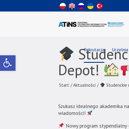
Wiadomość
dla
uzytkowników
czytników
ekranowych
Znajdujesz
się
na
Studenck
Rekrutacja
Uczelnia
podstronie
Otwórz pasek narzędzi
"
Depot!
Studenckie
newsy
Start
/
Aktualności
/
Studenckie 
prosto
z
Student
Szukasz idealnego akademika n
Depot!
wiadomości!
Nowy program stypendialny – 
|