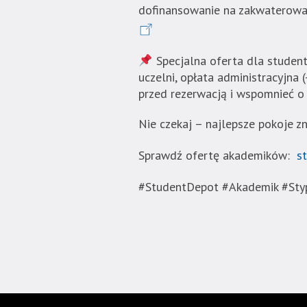
dofinansowanie na zakwaterowan
Akademia
Techniczno-
Informatyczna
Specjalna oferta dla student
w
uczelni, opłata administracyjna (
Naukach
przed rezerwacją i wspomnieć o 
Stosowanych".
Strona
Nie czekaj – najlepsze pokoje z
jest
wyposażona
Sprawdź ofertę akademików:
s
w
menu
#StudentDepot #Akademik #Sty
skiplinks
pozwalające
szybko
przechodzić
do
treści,
które