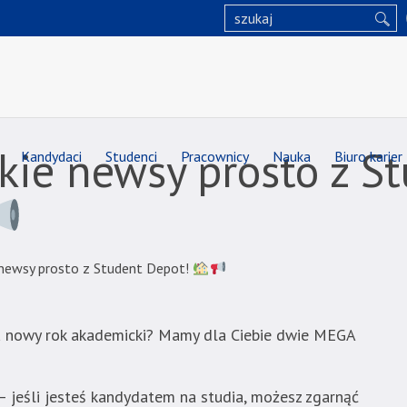
ie newsy prosto z S
Kandydaci
Studenci
Pracownicy
Nauka
Biuro karier
newsy prosto z Student Depot!
a nowy rok akademicki? Mamy dla Ciebie dwie MEGA
jeśli jesteś kandydatem na studia, możesz zgarnąć