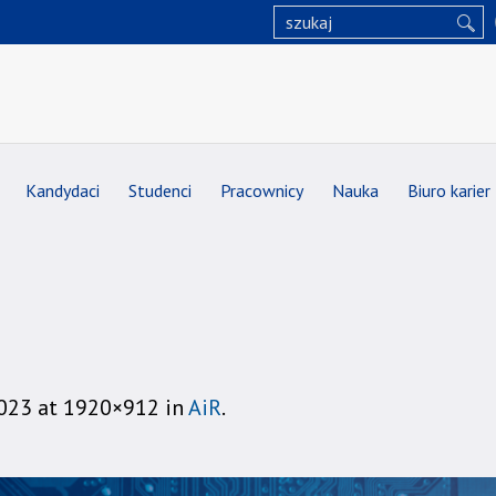
Kandydaci
Studenci
Pracownicy
Nauka
Biuro karier
2023
at 1920×912 in
AiR
.