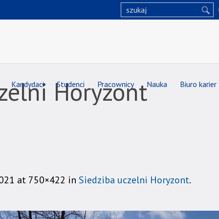
zelni Horyzont
Kandydaci
Studenci
Pracownicy
Nauka
Biuro karier
2021
at 750×422 in
Siedziba uczelni Horyzont
.