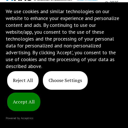
© 2025
w
ATINS
We use cookies and similar technologies on our
Naukach
website to enhance your experience and personalize
Stosowanych".
content and ads. By continuing to use our
Strona
website/app, you consent to the use of these
jest
technologies and the processing of your personal
wyposażona
data for personalized and non-personalized
w
advertising. By clicking 'Accept', you consent to the
menu
use of cookies and the processing of your data as
skiplinks
described above.
pozwalające
szybko
Reject All
Choose Settings
przechodzić
do
treści,
które
Accept All
znajduje
się
Powered by Acceptrics
bezpośrednio