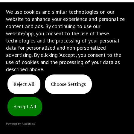
w
We use cookies and similar technologies on our
menu
website to enhance your experience and personalize
skiplinks
content and ads. By continuing to use our
pozwalające
website/app, you consent to the use of these
szybko
technologies and the processing of your personal
przechodzić
data for personalized and non-personalized
do
advertising. By clicking 'Accept', you consent to the
treści,
use of cookies and the processing of your data as
które
described above.
znajduje
się
Reject All
Choose Settings
bezpośrednio
pod
tą
wiadomością.
Accept All
Strona
nie
Powered by Acceptrics
została