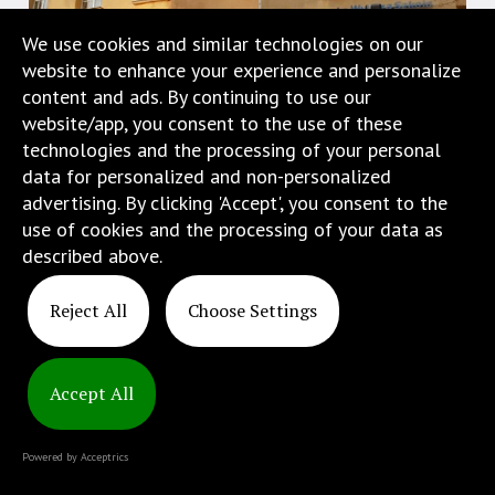
w
We use cookies and similar technologies on our
menu
website to enhance your experience and personalize
skiplinks
content and ads. By continuing to use our
pozwalające
website/app, you consent to the use of these
szybko
technologies and the processing of your personal
przechodzić
data for personalized and non-personalized
do
advertising. By clicking 'Accept', you consent to the
treści,
use of cookies and the processing of your data as
które
described above.
znajduje
się
Reject All
Choose Settings
bezpośrednio
Copyright
pod
© 2025
tą
ATINS
wiadomością.
Accept All
Strona
nie
Powered by Acceptrics
została