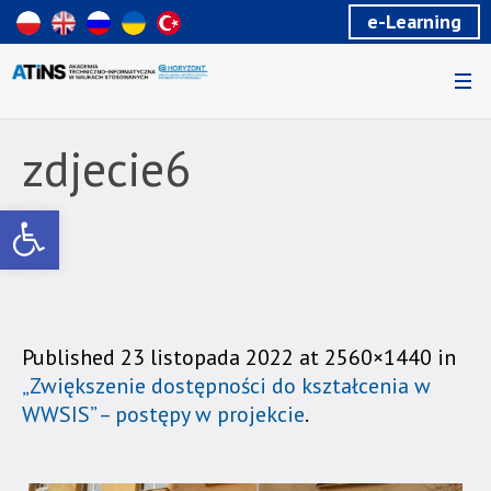
Wiadomość
e-Learning
dla
uzytkowników
czytników
ekranowych
Znajdujesz
się
zdjecie6
na
podstronie
Otwórz pasek narzędzi
"zdjecie6
|
Akademia
Techniczno-
Informatyczna
w
Published
23 listopada 2022
at 2560×1440 in
Naukach
„Zwiększenie dostępności do kształcenia w
Stosowanych".
WWSIS” – postępy w projekcie
.
Strona
jest
wyposażona