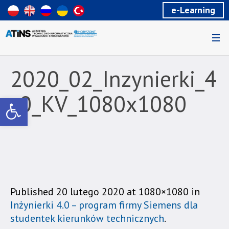
Wiadomość
e-Learning
dla
uzytkowników
czytników
ekranowych
Znajdujesz
się
2020_02_Inzynierki_4
na
podstronie
_0_KV_1080x1080
Otwórz pasek narzędzi
"2020_02_Inzynierki_4_0_KV_1080x1080
|
Akademia
Techniczno-
Informatyczna
w
Naukach
Stosowanych".
Published
20 lutego 2020
at 1080×1080 in
Strona
Inżynierki 4.0 – program firmy Siemens dla
jest
studentek kierunków technicznych
.
wyposażona