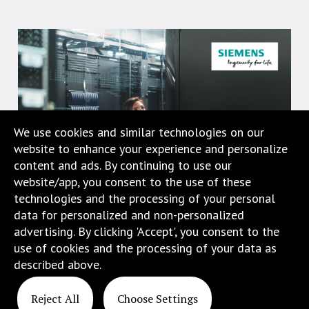
w
menu
skiplinks
pozwalające
szybko
przechodzić
do
treści,
We use cookies and similar technologies on our
które
website to enhance your experience and personalize
znajduje
content and ads. By continuing to use our
się
website/app, you consent to the use of these
bezpośrednio
technologies and the processing of your personal
pod
data for personalized and non-personalized
tą
advertising. By clicking 'Accept', you consent to the
wiadomością.
use of cookies and the processing of your data as
Strona
described above.
nie
została
Reject All
Choose Settings