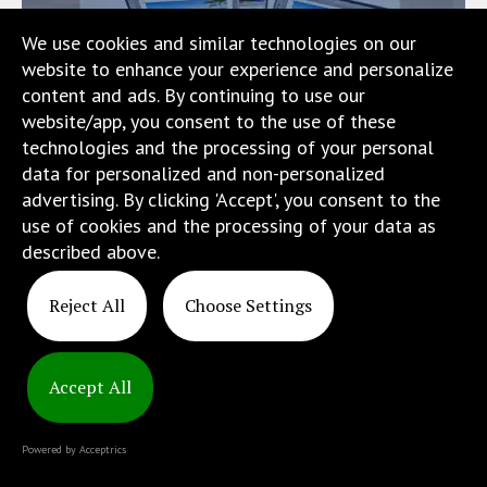
wyposażona
We use cookies and similar technologies on our
w
website to enhance your experience and personalize
menu
content and ads. By continuing to use our
skiplinks
website/app, you consent to the use of these
pozwalające
technologies and the processing of your personal
szybko
data for personalized and non-personalized
przechodzić
advertising. By clicking 'Accept', you consent to the
do
use of cookies and the processing of your data as
treści,
described above.
które
znajduje
Reject All
Choose Settings
się
bezpośrednio
Copyright
pod
© 2025
tą
Accept All
ATINS
wiadomością.
Strona
Powered by Acceptrics
nie