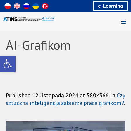
Wiadomość
e-Learning
dla
uzytkowników
czytników
ekranowych
Znajdujesz
się
AI-Grafikom
na
podstronie
Otwórz pasek narzędzi
"AI-
Grafikom
|
Akademia
Techniczno-
Informatyczna
Published
12 listopada 2024
at 580×366 in
Czy
w
sztuczna inteligencja zabierze prace grafikom?
.
Naukach
Stosowanych".
Strona
jest