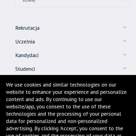
Rekrutacja
Uczelnia
Kandydaci
Studenci
Pracownicy
We use cookies and similar technologies on our
website to enhance your experience and personalize
Nauka
content and ads. By continuing to use our
website/app, you consent to the use of these
Biuro karier
technologies and the processing of your personal
data for personalized and non-personalized
Kontakt
advertising. By clicking 'Accept', you consent to the
use of cookies and the processing of your data as