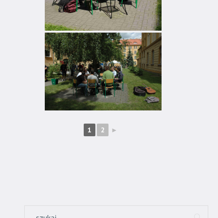
1
2
►