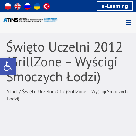
Wiadomość
e-Learning
dla
uzytkowników
czytników
ekranowych
Znajdujesz
się
Święto Uczelni 2012
na
podstronie
(GrillZone – Wyścigi
Otwórz pasek narzędzi
"Święto
Uczelni
Smoczych Łodzi)
2012
(GrillZone
–
Start
/
Święto Uczelni 2012 (GrillZone – Wyścigi Smoczych
Wyścigi
Łodzi)
Smoczych
Łodzi)
|
Akademia
Techniczno-