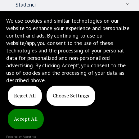
Studenci
Pracownicy
We use cookies and similar technologies on our
website to enhance your experience and personalize
Nauka
content and ads. By continuing to use our
website/app, you consent to the use of these
Biuro karier
technologies and the processing of your personal
data for personalized and non-personalized
Kontakt
advertising. By clicking 'Accept', you consent to the
use of cookies and the processing of your data as
Dojazd i lokalizacja
described above.
Reject All
Choose Settings
Accept All
Copyright
© 2025
Powered by Acceptrics
ATINS